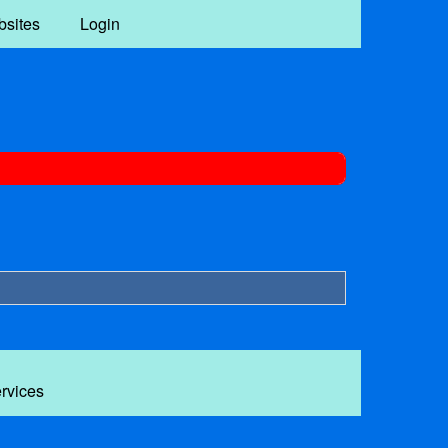
bsites
Login
ervices