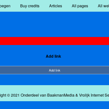
oegen
Buy credits
Articles
All pages
All we
Add link
Add link
ight © 2021 Onderdeel van
BaakmanMedia
&
Vrolijk Internet S