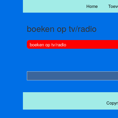
Home
Toev
boeken op tv/radio
boeken op tv/radio
Copyr