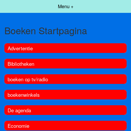
Menu +
Boeken Startpagina
Advertentie
Bibliotheken
boeken op tv/radio
boekenwinkels
De agenda
Economie